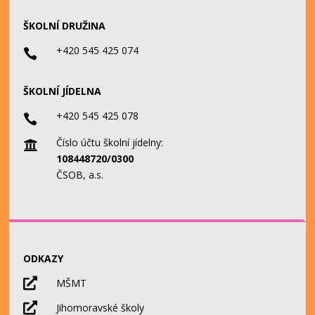
ŠKOLNÍ DRUŽINA
+420 545 425 074

ŠKOLNÍ JÍDELNA
+420 545 425 078

Číslo účtu školní jídelny:

108448720/0300
ČSOB, a.s.
ODKAZY

MŠMT

Jihomoravské školy