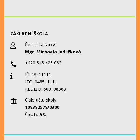
ZÁKLADNÍ ŠKOLA
Ředitelka školy:

Mgr. Michaela Jedličková
+420 545 425 063

IČ: 48511111

IZO: 048511111
REDIZO: 600108368
Číslo účtu školy:

108392579/0300
ČSOB, a.s.