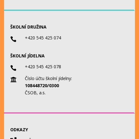
ŠKOLNÍ DRUŽINA
+420 545 425 074

ŠKOLNÍ JÍDELNA
+420 545 425 078

Číslo účtu školní jídelny:

108448720/0300
ČSOB, a.s.
ODKAZY