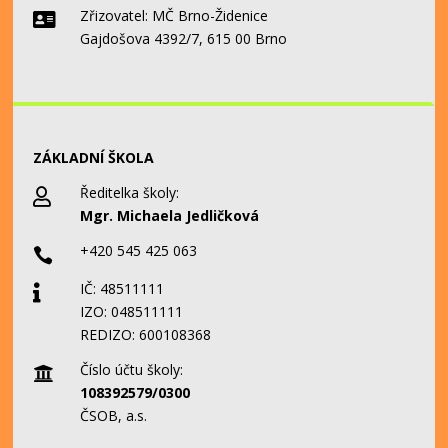
Zřizovatel: MČ Brno-Židenice

Gajdošova 4392/7, 615 00 Brno
ZÁKLADNÍ ŠKOLA
Ředitelka školy:

Mgr. Michaela Jedličková
+420 545 425 063

IČ: 48511111

IZO: 048511111
REDIZO: 600108368
Číslo účtu školy:

108392579/0300
ČSOB, a.s.