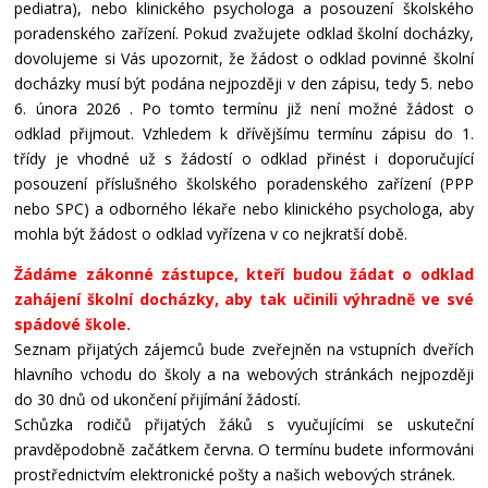
pediatra), nebo klinického psychologa a posouzení školského
poradenského zařízení. Pokud zvažujete odklad školní docházky,
dovolujeme si Vás upozornit, že žádost o odklad povinné školní
docházky musí být podána nejpozději v den zápisu, tedy 5. nebo
6. února 2026 . Po tomto termínu již není možné žádost o
odklad přijmout. Vzhledem k dřívějšímu termínu zápisu do 1.
třídy je vhodné už s žádostí o odklad přinést i doporučující
posouzení příslušného školského poradenského zařízení (PPP
nebo SPC) a odborného lékaře nebo klinického psychologa, aby
mohla být žádost o odklad vyřízena v co nejkratší době.
Žádáme zákonné zástupce, kteří budou žádat o odklad
zahájení školní docházky, aby tak učinili výhradně ve své
spádové škole.
Seznam přijatých zájemců bude zveřejněn na vstupních dveřích
hlavního vchodu do školy a na webových stránkách nejpozději
do 30 dnů od ukončení přijímání žádostí.
Schůzka rodičů přijatých žáků s vyučujícími se uskuteční
pravděpodobně začátkem června. O termínu budete informováni
prostřednictvím elektronické pošty a našich webových stránek.