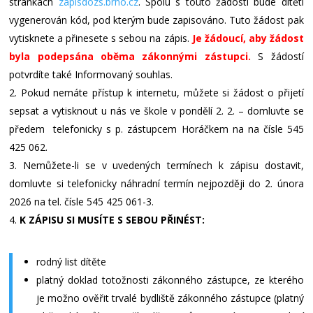
stránkách
zapisdozs.brno.cz
. Spolu s touto žádostí bude dítěti
vygenerován kód, pod kterým bude zapisováno. Tuto žádost pak
vytisknete a přinesete s sebou na zápis.
Je žádoucí, aby žádost
byla podepsána oběma zákonnými zástupci.
S žádostí
potvrdíte také Informovaný souhlas.
Pokud nemáte přístup k internetu, můžete si žádost o přijetí
sepsat a vytisknout u nás ve škole v pondělí 2. 2. – domluvte se
předem telefonicky s p. zástupcem Horáčkem na na čísle 545
425 062.
Nemůžete-li se v uvedených termínech k zápisu dostavit,
domluvte si telefonicky náhradní termín nejpozději do 2. února
2026 na tel. čísle 545 425 061-3.
K ZÁPISU SI MUSÍTE S SEBOU PŘINÉST:
rodný list dítěte
platný doklad totožnosti zákonného zástupce, ze kterého
je možno ověřit trvalé bydliště zákonného zástupce (platný