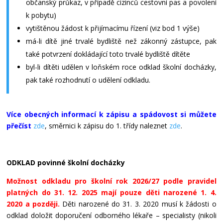
občanský průkaz, v případě cizinců cestovní pas a povolení
k pobytu)
vytištěnou žádost k přijímacímu řízení (viz bod 1 výše)
má-li dítě jiné trvalé bydliště než zákonný zástupce, pak
také potvrzení dokládající toto trvalé bydliště dítěte
byl-li dítěti udělen v loňském roce odklad školní docházky,
pak také rozhodnutí o udělení odkladu.
Více obecných informací k zápisu a spádovost si můžete
přečíst
zde
, směrnici k zápisu do 1. třídy naleznet
zde
.
ODKLAD povinné školní docházky
Možnost odkladu pro školní rok 2026/27 podle pravidel
platných do 31. 12. 2025 mají pouze děti narozené 1. 4.
2020 a později.
Děti narozené do 31. 3. 2020 musí k žádosti o
odklad doložit doporučení odborného lékaře – specialisty (nikoli