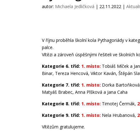
autor:
Michaela Jedličková
|
22.11.2022
|
Aktuali
V říjnu proběhla školní kola Pythagoriády v kate
palce.
Vítězi a zároveň úspěšnými řešiteli ve školních kol
Kategorie 6. tříd:
1. místo:
Tobiáš Míček a Jan
Binar, Tereza Hencová, Viktor Kaván, Štěpán Sl
Kategorie 7. tříd:
1. místo:
Dorka Bartoňková,
Matyáš Brabec, Anna Plšková a Jana Caha
Kategorie 8. tříd:
1. místo:
Timotej Čermák,
2
Kategorie 9. tříd:
1. místo:
Nela Hrubanová,
2
Vítězům gratulujeme.