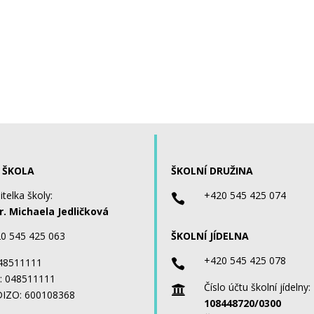
 ŠKOLA
ŠKOLNÍ DRUŽINA
itelka školy:
+420 545 425 074

. Michaela Jedličková
0 545 425 063
ŠKOLNÍ JÍDELNA
+420 545 425 078
 48511111

: 048511111
Číslo účtu školní jídelny:

IZO: 600108368
108448720/0300