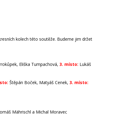
 okresních kolech této soutěže. Budeme jim držet
 Prokůpek, Eliška Tumpachová,
3. místo:
Lukáš
sto:
Štěpán Boček, Matyáš Cenek,
3. místo:
omáš Mährischl a Michal Moravec