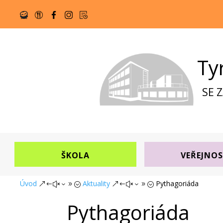
Ty
SE 
ŠKOLA
VEŘEJNO
Úvod
Aktuality
Pythagoriáda
&#x39;
&#x39;
Pythagoriáda