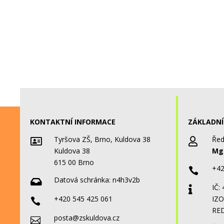
KONTAKTNÍ INFORMACE
ZÁKLADNÍ
Tyršova ZŠ, Brno, Kuldova 38
Řed


Kuldova 38
Mgr
615 00 Brno
+42

Datová schránka:
n4h3v2b

IČ:

+420 545 425 061
IZO

RED
posta@zskuldova.cz
