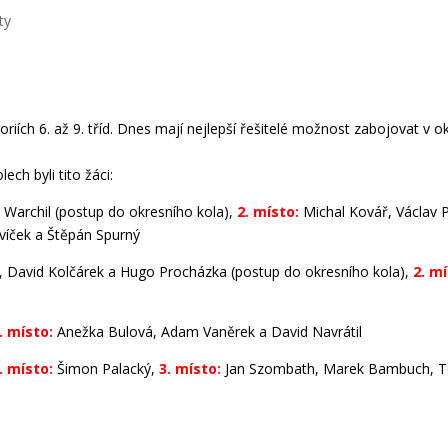
ty
goriích 6. až 9. tříd. Dnes mají nejlepší řešitelé možnost zabojovat v
ech byli tito žáci:
 Warchil (postup do okresního kola),
2. místo:
Michal Kovář, Václav
avíček a Štěpán Spurný
 David Kolčárek a Hugo Procházka (postup do okresního kola),
2. mí
. místo:
Anežka Bulová, Adam Vaněrek a David Navrátil
. místo:
Šimon Palacký,
3. místo:
Jan Szombath, Marek Bambuch, T