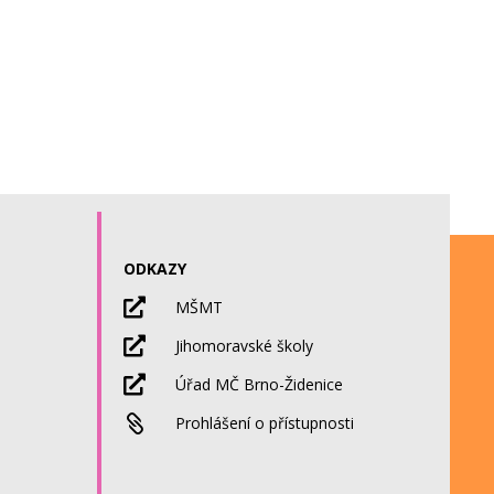
ODKAZY

MŠMT

Jihomoravské školy

Úřad MČ Brno-Židenice

Prohlášení o přístupnosti