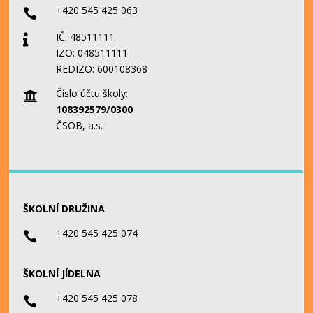
+420 545 425 063

IČ: 48511111

IZO: 048511111
REDIZO: 600108368
Číslo účtu školy:

108392579/0300
ČSOB, a.s.
ŠKOLNÍ DRUŽINA
+420 545 425 074

ŠKOLNÍ JÍDELNA
+420 545 425 078
