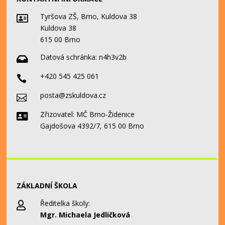
Tyršova ZŠ, Brno, Kuldova 38

Kuldova 38
615 00 Brno
Datová schránka:
n4h3v2b

+420 545 425 061

posta@zskuldova.cz

Zřizovatel: MČ Brno-Židenice

Gajdošova 4392/7, 615 00 Brno
ZÁKLADNÍ ŠKOLA
Ředitelka školy:

Mgr. Michaela Jedličková