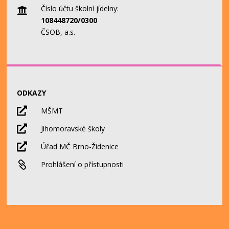
Číslo účtu školní jídelny:

108448720/0300
ČSOB, a.s.
ODKAZY

MŠMT

Jihomoravské školy

Úřad MČ Brno-Židenice

Prohlášení o přístupnosti