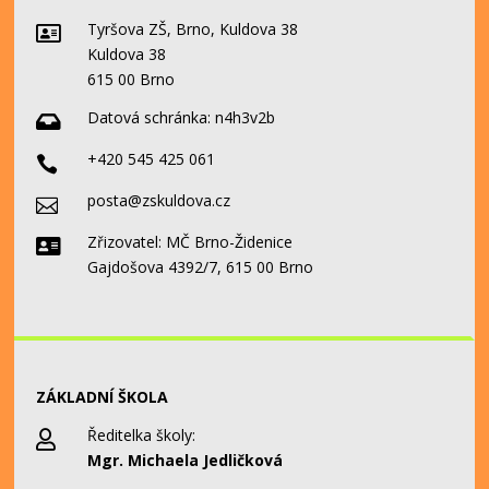
Tyršova ZŠ, Brno, Kuldova 38

Kuldova 38
615 00 Brno
Datová schránka:
n4h3v2b

+420 545 425 061

posta@zskuldova.cz

Zřizovatel: MČ Brno-Židenice

Gajdošova 4392/7, 615 00 Brno
ZÁKLADNÍ ŠKOLA
Ředitelka školy:

Mgr. Michaela Jedličková