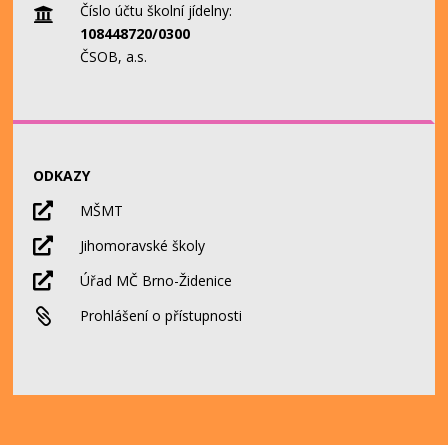
Číslo účtu školní jídelny:

108448720/0300
ČSOB, a.s.
ODKAZY

MŠMT

Jihomoravské školy

Úřad MČ Brno-Židenice

Prohlášení o přístupnosti