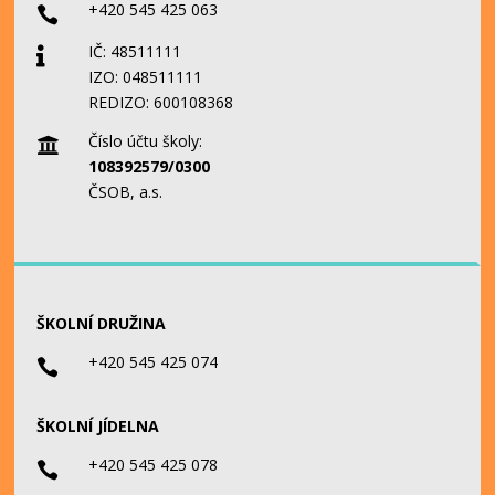
+420 545 425 063

IČ: 48511111

IZO: 048511111
REDIZO: 600108368
Číslo účtu školy:

108392579/0300
ČSOB, a.s.
ŠKOLNÍ DRUŽINA
+420 545 425 074

ŠKOLNÍ JÍDELNA
+420 545 425 078
