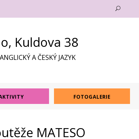
U
no, Kuldova 38
NGLICKÝ A ČESKÝ JAZYK
AKTIVITY
FOTOGALERIE
soutěže MATESO