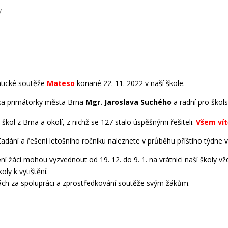
y
tické soutěže
Mateso
konané 22. 11. 2022 v naší škole.
ka primátorky města Brna
Mgr. Jaroslava Suchého
a radní pro škols
škol z Brna a okolí, z nichž se 127 stalo úspěšnými řešiteli.
Všem vít
Zadání a řešení letošního ročníku naleznete v průběhu příštího týdne 
ění žáci mohou vyzvednout od 19. 12. do 9. 1. na vrátnici naší školy 
ly k vytištění.
h za spolupráci a zprostředkování soutěže svým žákům.