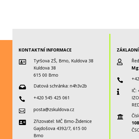
KONTAKTNÍ INFORMACE
ZÁKLADNÍ
Tyršova ZŠ, Brno, Kuldova 38
Řed


Kuldova 38
Mgr
615 00 Brno
+42

Datová schránka:
n4h3v2b

IČ:

+420 545 425 061
IZO

RED
posta@zskuldova.cz

Čísl

Zřizovatel: MČ Brno-Židenice

108
Gajdošova 4392/7, 615 00
ČSO
Brno