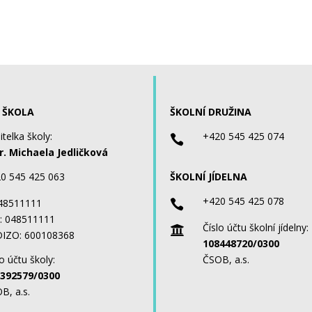
 ŠKOLA
ŠKOLNÍ DRUŽINA
itelka školy:
+420 545 425 074

. Michaela Jedličková
0 545 425 063
ŠKOLNÍ JÍDELNA
+420 545 425 078
 48511111

: 048511111
Číslo účtu školní jídelny:

IZO: 600108368
108448720/0300
o účtu školy:
ČSOB, a.s.
392579/0300
B, a.s.