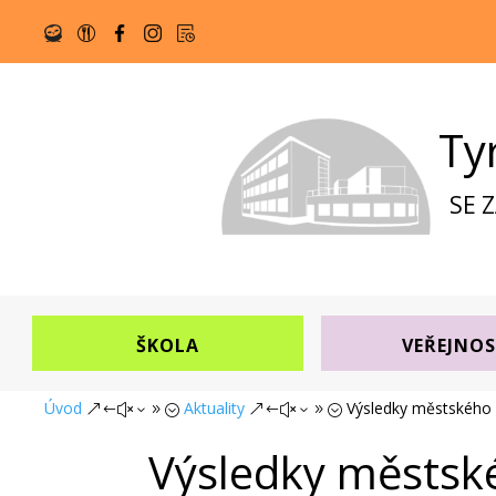
Ty
SE 
ŠKOLA
VEŘEJNO
Úvod
Aktuality
Výsledky městského
&#x39;
&#x39;
Výsledky městsk