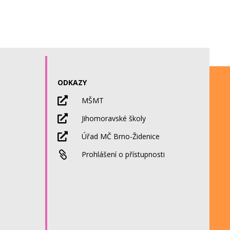
ODKAZY

MŠMT

Jihomoravské školy

Úřad MČ Brno-Židenice

Prohlášení o přístupnosti