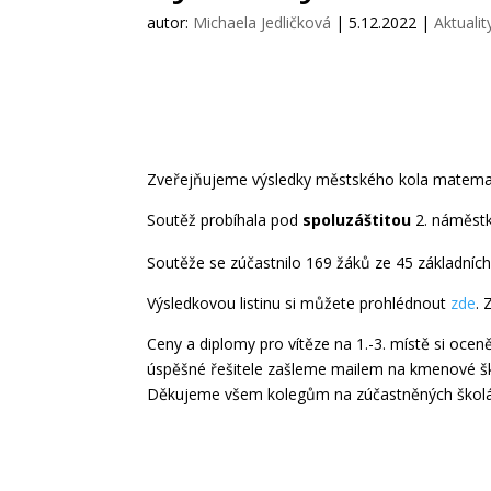
autor:
Michaela Jedličková
|
5.12.2022
|
Aktualit
Zveřejňujeme výsledky městského kola matema
Soutěž probíhala pod
spoluzáštitou
2. náměst
Soutěže se zúčastnilo 169 žáků ze 45 základních 
Výsledkovou listinu si můžete prohlédnout
zde
. 
Ceny a diplomy pro vítěze na 1.-3. místě si ocen
úspěšné řešitele zašleme mailem na kmenové ško
Děkujeme všem kolegům na zúčastněných školác