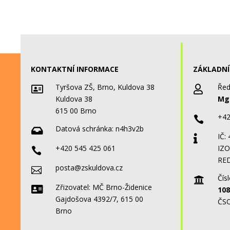
KONTAKTNÍ INFORMACE
ZÁKLADNÍ
Tyršova ZŠ, Brno, Kuldova 38
Řed


Kuldova 38
Mgr
615 00 Brno
+42

Datová schránka:
n4h3v2b

IČ:

+420 545 425 061
IZO

RED
posta@zskuldova.cz

Čísl

Zřizovatel: MČ Brno-Židenice

108
Gajdošova 4392/7, 615 00
ČSO
Brno