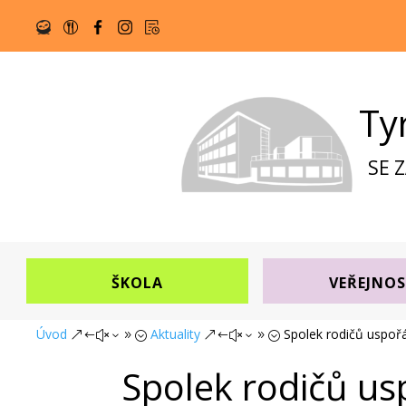
Ty
SE 
ŠKOLA
VEŘEJNO
Úvod
Aktuality
Spolek rodičů uspo
&#x39;
&#x39;
Spolek rodičů u