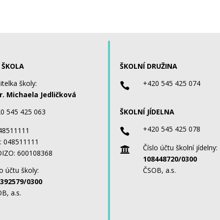
 ŠKOLA
ŠKOLNÍ DRUŽINA
itelka školy:
+420 545 425 074

. Michaela Jedličková
0 545 425 063
ŠKOLNÍ JÍDELNA
+420 545 425 078
 48511111

: 048511111
Číslo účtu školní jídelny:

IZO: 600108368
108448720/0300
o účtu školy:
ČSOB, a.s.
392579/0300
B, a.s.