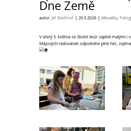
Dne Země
autor:
Jiří Bachroň
|
20.5.2026
|
Aktuality
,
Fotog
V úterý 5. května se školní dvůr zaplnil malými i
Májových radovánek odpoledne plné her, zajímav