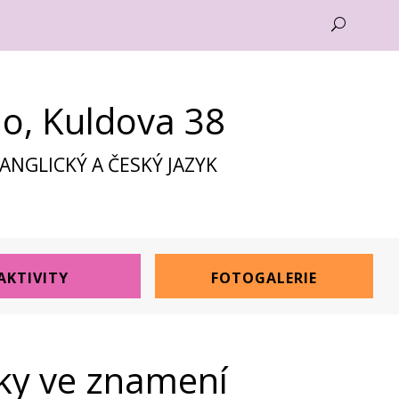
U
no, Kuldova 38
NGLICKÝ A ČESKÝ JAZYK
AKTIVITY
FOTOGALERIE
ky ve znamení