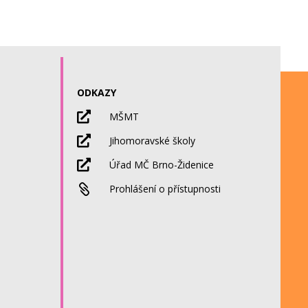
ODKAZY

MŠMT

Jihomoravské školy

Úřad MČ Brno-Židenice

Prohlášení o přístupnosti