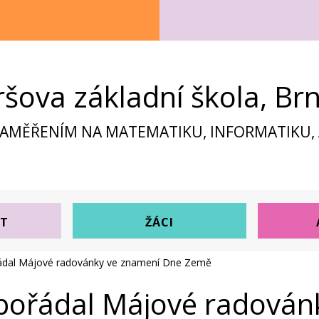
ršova základní škola, Br
ZAMĚŘENÍM NA MATEMATIKU, INFORMATIKU, A
ST
ŽÁCI
řádal Májové radovánky ve znamení Dne Země
spořádal Májové radován