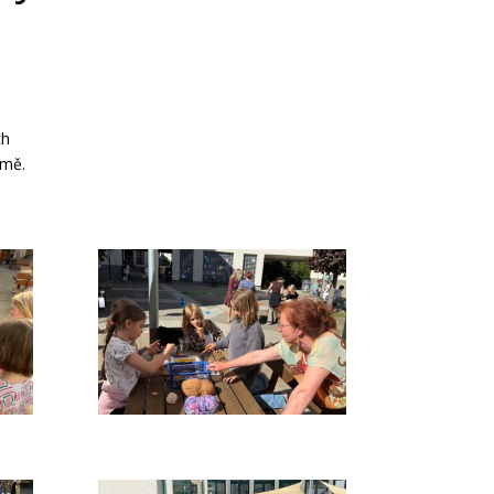
ch
emě.