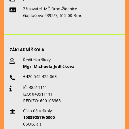
Zřizovatel: MČ Brno-Židenice

Gajdošova 4392/7, 615 00 Brno
ZÁKLADNÍ ŠKOLA
Ředitelka školy:

Mgr. Michaela Jedličková
+420 545 425 063

IČ: 48511111

IZO: 048511111
REDIZO: 600108368
Číslo účtu školy:

108392579/0300
ČSOB, a.s.