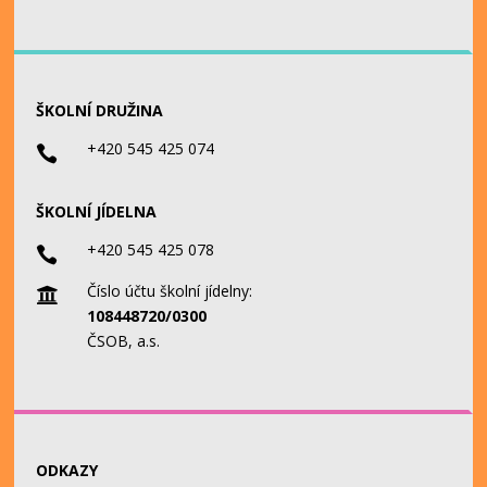
ŠKOLNÍ DRUŽINA
+420 545 425 074

ŠKOLNÍ JÍDELNA
+420 545 425 078

Číslo účtu školní jídelny:

108448720/0300
ČSOB, a.s.
ODKAZY