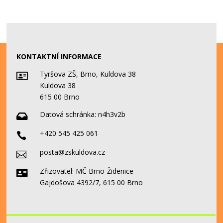
KONTAKTNÍ INFORMACE
Tyršova ZŠ, Brno, Kuldova 38

Kuldova 38
615 00 Brno
Datová schránka:
n4h3v2b

+420 545 425 061

posta@zskuldova.cz

Zřizovatel: MČ Brno-Židenice

Gajdošova 4392/7, 615 00 Brno