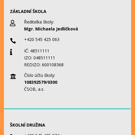
ZÁKLADNÍ ŠKOLA
Ředitelka školy:

Mgr. Michaela Jedličková
+420 545 425 063

IČ: 48511111

IZO: 048511111
REDIZO: 600108368
Číslo účtu školy:

108392579/0300
ČSOB, a.s.
ŠKOLNÍ DRUŽINA