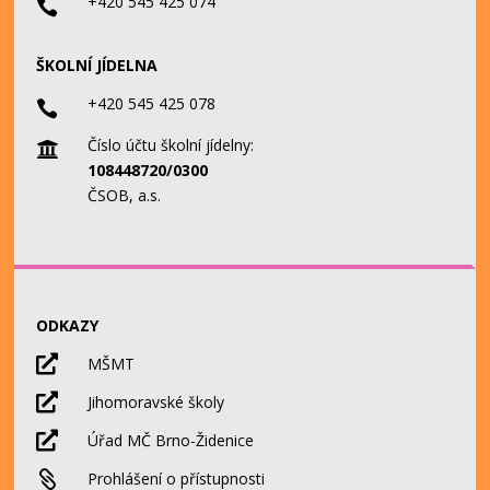
+420 545 425 074

ŠKOLNÍ JÍDELNA
+420 545 425 078

Číslo účtu školní jídelny:

108448720/0300
ČSOB, a.s.
ODKAZY

MŠMT

Jihomoravské školy

Úřad MČ Brno-Židenice

Prohlášení o přístupnosti