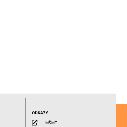
ODKAZY

MŠMT