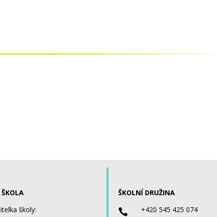
 ŠKOLA
ŠKOLNÍ DRUŽINA
itelka školy:
+420 545 425 074
