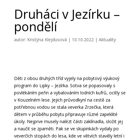
Druháci v Jezírku –
pondělí
autor:
Kristýna Klejdusová
|
10.10.2022
|
Aktuality
Děti z obou druhých tříd vyjely na pobytový výukový
program do Lipky – Jezírka. Sotva se popasovaly s
povlékáním peřin a vybalováním lodních kufrů, ocitly se
v Kouzelném lese. Jejich průvodkyní na cestě za
potřebnou vodou se stala veverka Zrzečka, která
dětem v průběhu pobytu připravuje různé zapeklité
úkoly. Nejprve musely nalézt části zaklínadla, složit jej
a naučit se zpaměti. Pak se ve skupinkách vydaly po
veverčích stopách do lesa, kde ve větvích stavěly letní i