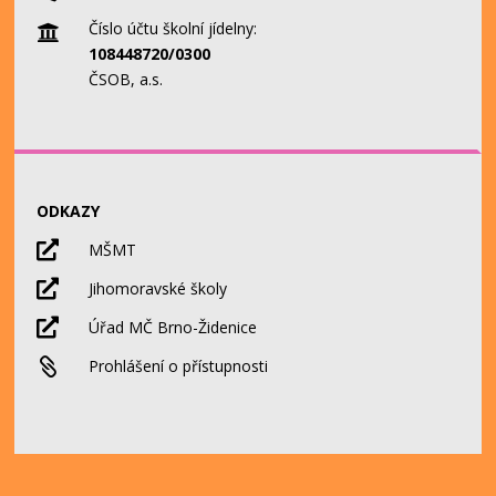
Číslo účtu školní jídelny:

108448720/0300
ČSOB, a.s.
ODKAZY

MŠMT

Jihomoravské školy

Úřad MČ Brno-Židenice

Prohlášení o přístupnosti