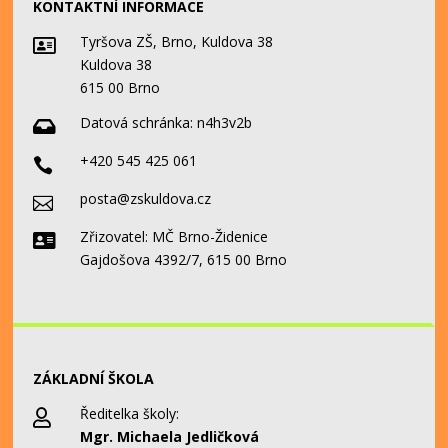
KONTAKTNÍ INFORMACE
Tyršova ZŠ, Brno, Kuldova 38

Kuldova 38
615 00 Brno
Datová schránka:
n4h3v2b

+420 545 425 061

posta@zskuldova.cz

Zřizovatel: MČ Brno-Židenice

Gajdošova 4392/7, 615 00 Brno
ZÁKLADNÍ ŠKOLA
Ředitelka školy:

Mgr. Michaela Jedličková