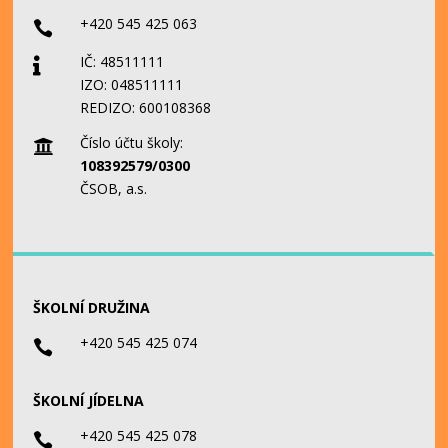
+420 545 425 063

IČ: 48511111

IZO: 048511111
REDIZO: 600108368
Číslo účtu školy:

108392579/0300
ČSOB, a.s.
ŠKOLNÍ DRUŽINA
+420 545 425 074

ŠKOLNÍ JÍDELNA
+420 545 425 078
