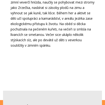
zimní veverčí hnízda, naučily se pohybovat mezi stromy
jako Zrzečka, nasbírat si zásoby plodů na zimu a
vyhnout se jak kuně, tak lišce.
Během her a aktivit se
děti učí spolupráci a kamarádství, v areálu Jezírka zase
ekologickému přístupu k životu. Na oběd si děcka
pochutnala na pečeném kuřeti, na večeři si smlsla na
lívancích se smetanou. Večer sice ukáplo několik
stýskacích slz, ale po deváté už děti s veverkou
soutěžily v zimním spánku.