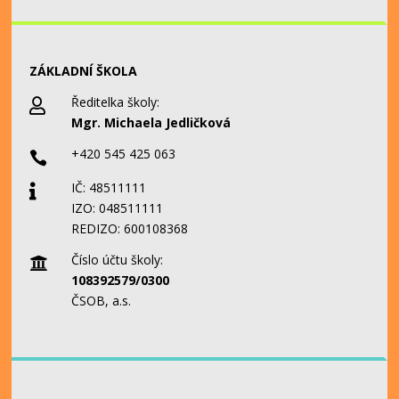
ZÁKLADNÍ ŠKOLA
Ředitelka školy:

Mgr. Michaela Jedličková
+420 545 425 063

IČ: 48511111

IZO: 048511111
REDIZO: 600108368
Číslo účtu školy:

108392579/0300
ČSOB, a.s.