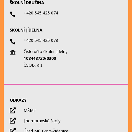
ŠKOLNÍ DRUŽINA
+420 545 425 074

ŠKOLNÍ JÍDELNA
+420 545 425 078

Číslo účtu školní jídelny:

108448720/0300
ČSOB, a.s.
ODKAZY

MŠMT

Jihomoravské školy

Úřad MČ Brno-Židenice