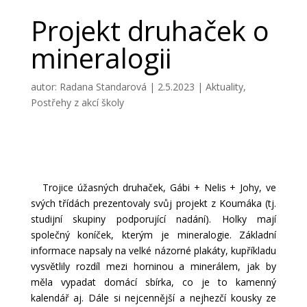
Projekt druhaček o
mineralogii
autor:
Radana Standarová
|
2.5.2023
|
Aktuality
,
Postřehy z akcí školy
Trojice úžasných druhaček, Gábi + Nelis + Johy, ve
svých třídách prezentovaly svůj projekt z Koumáka (tj.
studijní skupiny podporující nadání). Holky mají
společný koníček, kterým je mineralogie. Základní
informace napsaly na velké názorné plakáty, kupříkladu
vysvětlily rozdíl mezi horninou a minerálem, jak by
měla vypadat domácí sbírka, co je to kamenný
kalendář aj. Dále si nejcennější a nejhezčí kousky ze