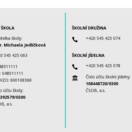
 ŠKOLA
ŠKOLNÍ DRUŽINA
itelka školy:
+420 545 425 074

. Michaela Jedličková
0 545 425 063
ŠKOLNÍ JÍDELNA
+420 545 425 078
 48511111

: 048511111
Číslo účtu školní jídelny:

IZO: 600108368
108448720/0300
o účtu školy:
ČSOB, a.s.
392579/0300
B, a.s.