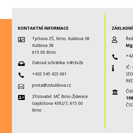
KONTAKTNÍ INFORMACE
ZÁKLADNÍ
Tyršova ZŠ, Brno, Kuldova 38
Řed


Kuldova 38
Mgr
615 00 Brno
+42

Datová schránka:
n4h3v2b

IČ:

+420 545 425 061
IZO

RED
posta@zskuldova.cz

Čísl

Zřizovatel: MČ Brno-Židenice

108
Gajdošova 4392/7, 615 00
ČSO
Brno