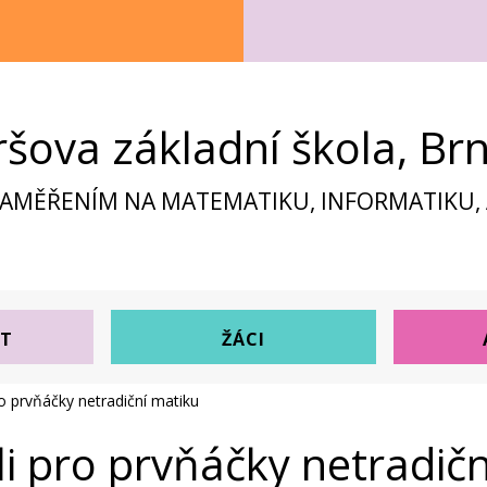
ršova základní škola, Br
ZAMĚŘENÍM NA MATEMATIKU, INFORMATIKU, A
ST
ŽÁCI
ro prvňáčky netradiční matiku
li pro prvňáčky netradič