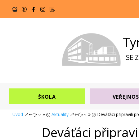
Ty
SE 
ŠKOLA
VEŘEJNO
Úvod
Aktuality
Deváťáci připravili p
&#x39;
&#x39;
Deváťáci připravi