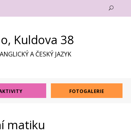
U
no, Kuldova 38
NGLICKÝ A ČESKÝ JAZYK
AKTIVITY
FOTOGALERIE
ní matiku