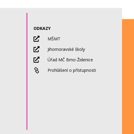
ODKAZY

MŠMT

Jihomoravské školy

Úřad MČ Brno-Židenice

Prohlášení o přístupnosti