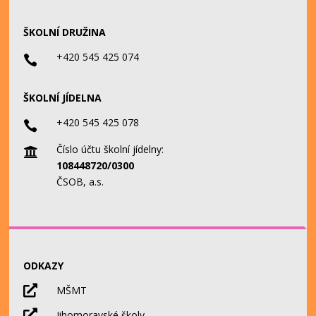
ŠKOLNÍ DRUŽINA
+420 545 425 074

ŠKOLNÍ JÍDELNA
+420 545 425 078

Číslo účtu školní jídelny:

108448720/0300
ČSOB, a.s.
ODKAZY

MŠMT

Jihomoravské školy