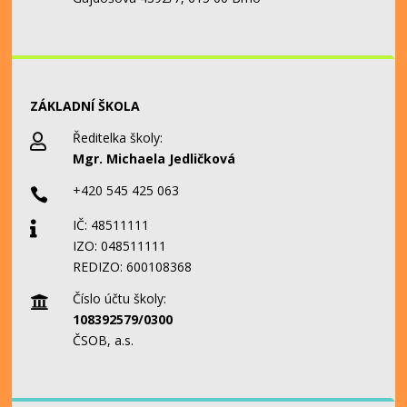
ZÁKLADNÍ ŠKOLA
Ředitelka školy:

Mgr. Michaela Jedličková
+420 545 425 063

IČ: 48511111

IZO: 048511111
REDIZO: 600108368
Číslo účtu školy:

108392579/0300
ČSOB, a.s.