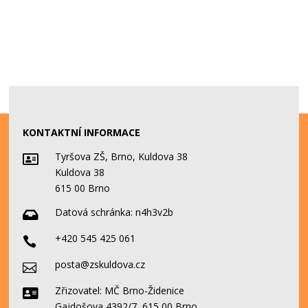
KONTAKTNÍ INFORMACE
Tyršova ZŠ, Brno, Kuldova 38

Kuldova 38
615 00 Brno
Datová schránka:
n4h3v2b

+420 545 425 061

posta@zskuldova.cz

Zřizovatel: MČ Brno-Židenice

Gajdošova 4392/7, 615 00 Brno