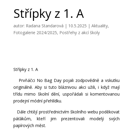
Střípky z 1. A
autor:
Radana Standarová
|
10.5.2025
|
Aktuality
,
Fotogalerie 2024/2025
,
Postřehy z akcí školy
Střípky z 1. A
Prvňáčci No Bag Day pojali zodpovědně a vskutku
originálně. Aby si tuto bláznivou akci užili, i když mají
třídu mimo školní dění, uspořádali si komentovanou
prodejní módní přehlídku.
Dále chtějí prostřednictvím školního webu poděkovat
páťákům, kteří jim prezentovali modelý svých
papírových měst.