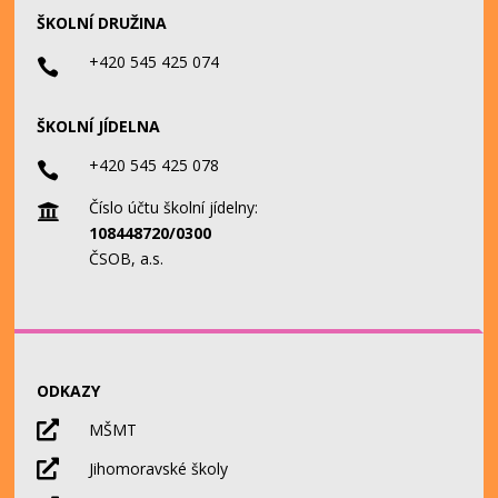
ŠKOLNÍ DRUŽINA
+420 545 425 074

ŠKOLNÍ JÍDELNA
+420 545 425 078

Číslo účtu školní jídelny:

108448720/0300
ČSOB, a.s.
ODKAZY

MŠMT

Jihomoravské školy