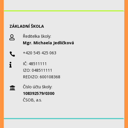
ZÁKLADNÍ ŠKOLA
Ředitelka školy:

Mgr. Michaela Jedličková
+420 545 425 063

IČ: 48511111

IZO: 048511111
REDIZO: 600108368
Číslo účtu školy:

108392579/0300
ČSOB, a.s.