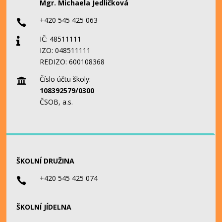
Mgr. Michaela Jedličková
+420 545 425 063

IČ: 48511111

IZO: 048511111
REDIZO: 600108368
Číslo účtu školy:

108392579/0300
ČSOB, a.s.
ŠKOLNÍ DRUŽINA
+420 545 425 074

ŠKOLNÍ JÍDELNA