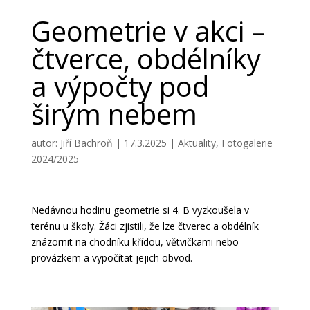
Geometrie v akci –
čtverce, obdélníky
a výpočty pod
širým nebem
autor:
Jiří Bachroň
|
17.3.2025
|
Aktuality
,
Fotogalerie
2024/2025
Nedávnou hodinu geometrie si 4. B vyzkoušela v
terénu u školy.
Žáci zjistili, že lze čtverec a obdélník
znázornit na chodníku křídou, větvičkami nebo
provázkem a vypočítat jejich obvod.