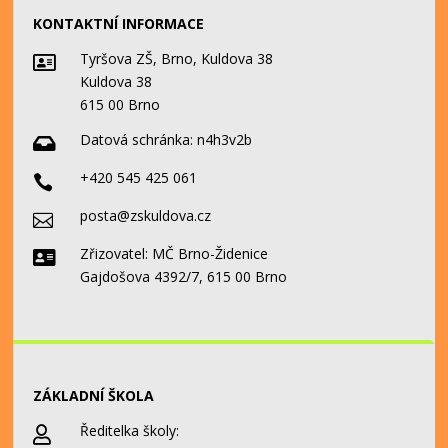
KONTAKTNÍ INFORMACE
Tyršova ZŠ, Brno, Kuldova 38

Kuldova 38
615 00 Brno
Datová schránka:
n4h3v2b

+420 545 425 061

posta@zskuldova.cz

Zřizovatel: MČ Brno-Židenice

Gajdošova 4392/7, 615 00 Brno
ZÁKLADNÍ ŠKOLA
Ředitelka školy:
