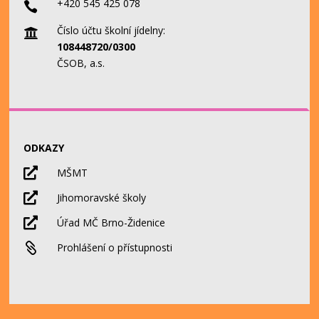
+420 545 425 078

Číslo účtu školní jídelny:

108448720/0300
ČSOB, a.s.
ODKAZY

MŠMT

Jihomoravské školy

Úřad MČ Brno-Židenice

Prohlášení o přístupnosti