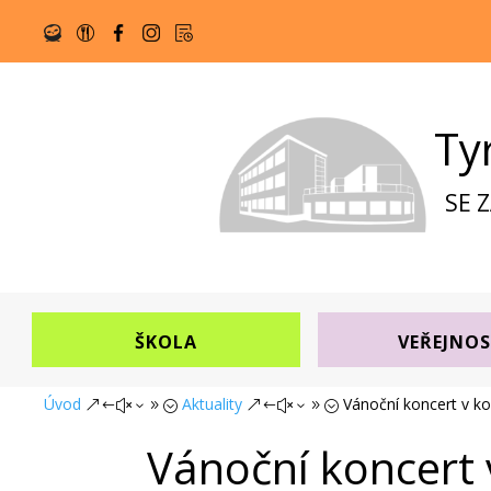
Ty
SE 
ŠKOLA
VEŘEJNO
Úvod
Aktuality
Vánoční koncert v k
&#x39;
&#x39;
Vánoční koncert 