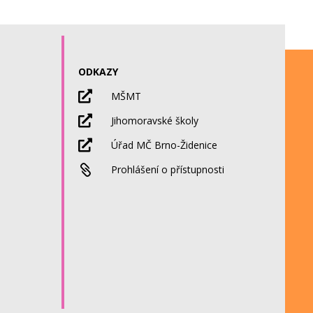
ODKAZY

MŠMT

Jihomoravské školy

Úřad MČ Brno-Židenice

Prohlášení o přístupnosti