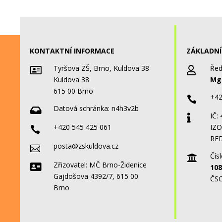
KONTAKTNÍ INFORMACE
ZÁKLADNÍ
Tyršova ZŠ, Brno, Kuldova 38
Řed


Kuldova 38
Mgr
615 00 Brno
+42

Datová schránka:
n4h3v2b

IČ:

+420 545 425 061
IZO

RED
posta@zskuldova.cz

Čísl

Zřizovatel: MČ Brno-Židenice

108
Gajdošova 4392/7, 615 00
ČSO
Brno