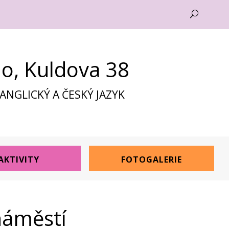
U
no, Kuldova 38
NGLICKÝ A ČESKÝ JAZYK
AKTIVITY
FOTOGALERIE
náměstí