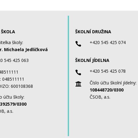
 ŠKOLA
ŠKOLNÍ DRUŽINA
itelka školy:
+420 545 425 074

. Michaela Jedličková
0 545 425 063
ŠKOLNÍ JÍDELNA
+420 545 425 078
 48511111

: 048511111
Číslo účtu školní jídelny:

IZO: 600108368
108448720/0300
o účtu školy:
ČSOB, a.s.
392579/0300
B, a.s.