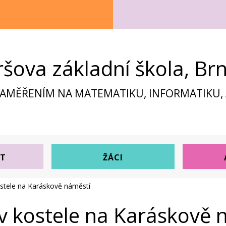
ršova základní škola, Br
ZAMĚŘENÍM NA MATEMATIKU, INFORMATIKU, A
ST
ŽÁCI
ostele na Karáskově náměstí
v kostele na Karáskově 