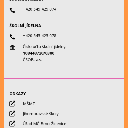
+420 545 425 074

ŠKOLNÍ JÍDELNA
+420 545 425 078

Číslo účtu školní jídelny:

108448720/0300
ČSOB, a.s.
ODKAZY

MŠMT

Jihomoravské školy

Úřad MČ Brno-Židenice