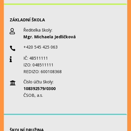
ZÁKLADNÍ ŠKOLA
Ředitelka školy:

Mgr. Michaela Jedličková
+420 545 425 063

IČ: 48511111

IZO: 048511111
REDIZO: 600108368
Číslo účtu školy:

108392579/0300
ČSOB, a.s.
ŠKOLNÍ DRUŽINA